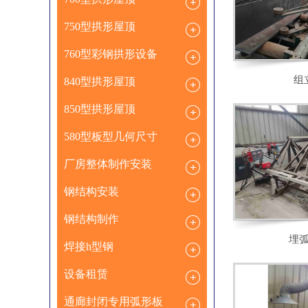
750型拱形屋顶
760型彩钢拱形设备
组
840型拱形屋顶
850型拱形屋顶
580型板型几何尺寸
厂房整体制作安装
钢结构安装
钢结构制作
埋
焊接h型钢
设备租赁
通廊封闭专用弧形板