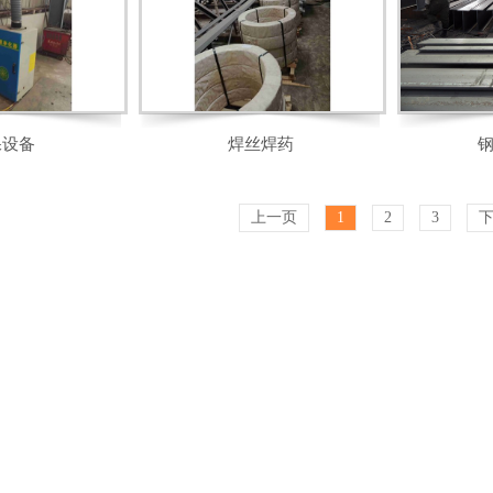
保设备
焊丝焊药
上一页
1
2
3