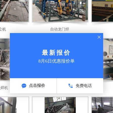
立机
自动龙门焊
最新报价
8月6日优惠报价单
点击报价
免费电话
弧焊机
矫直机