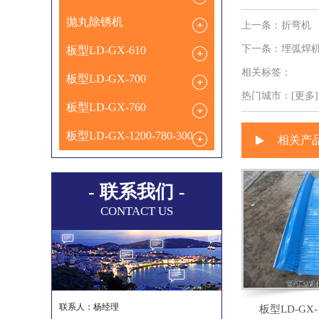
抛丸除锈机
上一条：
折弯机
下一条：
埋弧焊
板型LD-GX-610
相关标签：
板型LD-GX-700
热门城市：
[更多].
板型LD-GX-760
板型LD-GX-1200-780-300
相关产
- 联系我们 -
CONTACT US
联系人：杨经理
板型LD-GX-1