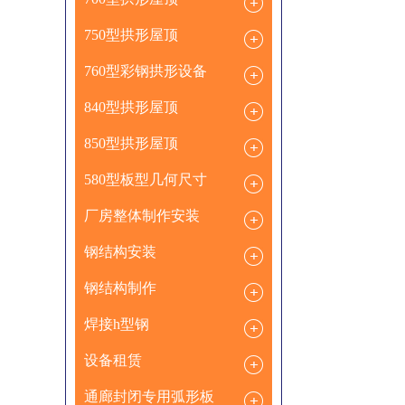
750型拱形屋顶
760型彩钢拱形设备
840型拱形屋顶
850型拱形屋顶
580型板型几何尺寸
厂房整体制作安装
钢结构安装
钢结构制作
焊接h型钢
设备租赁
通廊封闭专用弧形板