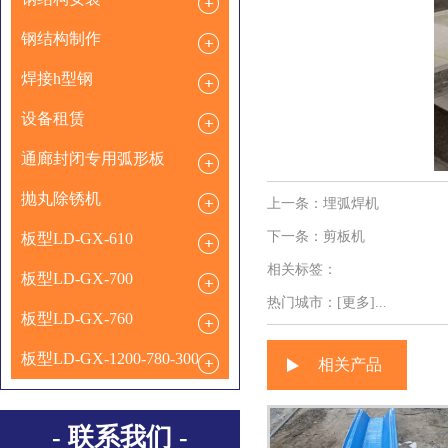
钢结构制作
焊接h型钢
设备租赁
通廊封闭专用弧形板
抛丸除锈机
上一条：
埋弧焊机
下一条：
剪板机
板型LD-GX-610
相关标签：
板型LD-GX-700
热门城市：
[更多]...
板型LD-GX-760
板型LD-GX-1200-780-300
相关产品
- 联系我们 -