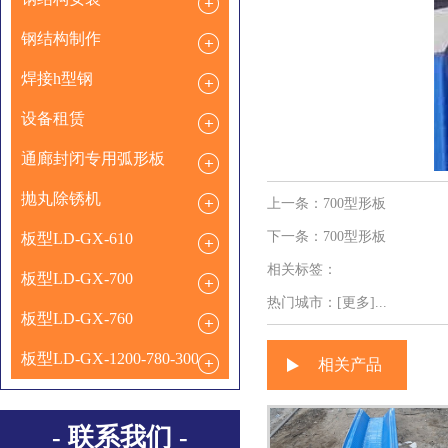
钢结构制作
焊接h型钢
设备租赁
通廊封闭专用弧形板
抛丸除锈机
上一条：
700型形板
下一条：
700型形板
板型LD-GX-610
相关标签：
板型LD-GX-700
热门城市：
[更多]...
板型LD-GX-760
板型LD-GX-1200-780-300
相关产品
- 联系我们 -