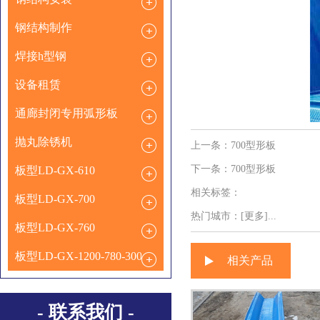
钢结构制作
焊接h型钢
设备租赁
通廊封闭专用弧形板
抛丸除锈机
上一条：
700型形板
下一条：
700型形板
板型LD-GX-610
相关标签：
板型LD-GX-700
热门城市：
[更多]...
板型LD-GX-760
板型LD-GX-1200-780-300
相关产品
- 联系我们 -