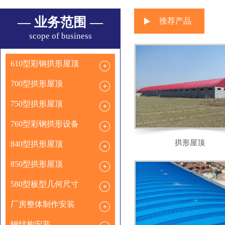
— 业务范围 —
推荐产品
scope of business
610型彩钢拱形屋顶
700型拱形屋顶
750型拱形屋顶
760型彩钢拱形设备
拱形屋顶
840型拱形屋顶
850型拱形屋顶
580型板型几何尺寸
厂房整体制作安装
钢结构安装