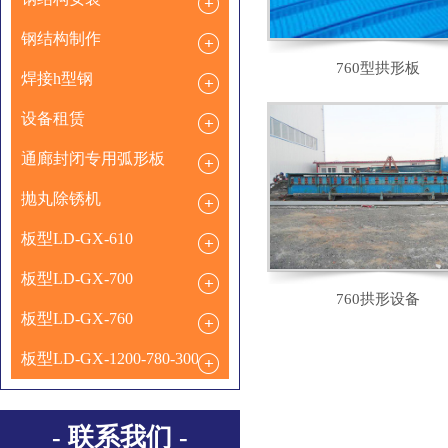
钢结构制作
760型拱形板
焊接h型钢
设备租赁
通廊封闭专用弧形板
抛丸除锈机
板型LD-GX-610
板型LD-GX-700
760拱形设备
板型LD-GX-760
板型LD-GX-1200-780-300
- 联系我们 -