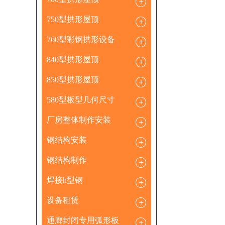
750型拱形屋顶
760型彩钢拱形设备
840型拱形屋顶
850型拱形屋顶
580型板型几何尺寸
厂房整体制作安装
钢结构安装
钢结构制作
焊接h型钢
设备租赁
通廊封闭专用弧形板