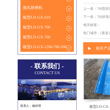
抛丸除锈机
上一条：
760型
下一条：
760拱
板型LD-GX-610
相关标签：
板型LD-GX-700
热门城市：
[更多].
板型LD-GX-760
板型LD-GX-1200-780-300
相关产
- 联系我们 -
CONTACT US
联系人：杨经理
板型LD-GX-1