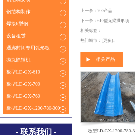
上一条：
700产品
钢结构制作
下一条：
610型无梁拱形顶
焊接h型钢
相关标签：
设备租赁
热门城市：
[更多]...
通廊封闭专用弧形板
相关产品
抛丸除锈机
板型LD-GX-610
板型LD-GX-700
板型LD-GX-760
板型LD-GX-1200-780-300
- 联系我们 -
板型LD-GX-1200-780-3