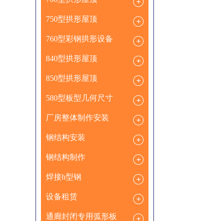
750型拱形屋顶
760型彩钢拱形设备
840型拱形屋顶
850型拱形屋顶
580型板型几何尺寸
厂房整体制作安装
钢结构安装
钢结构制作
焊接h型钢
设备租赁
通廊封闭专用弧形板