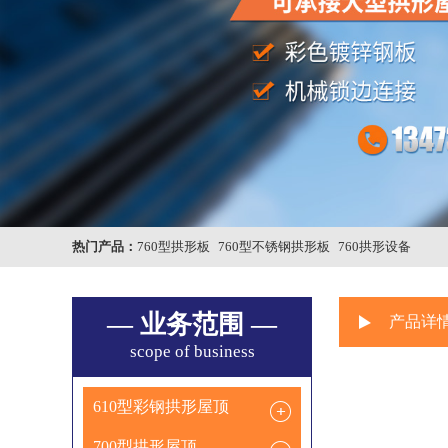
热门产品：
760型拱形板
760型不锈钢拱形板
760拱形设备
— 业务范围 —
产品详
scope of business
610型彩钢拱形屋顶
700型拱形屋顶