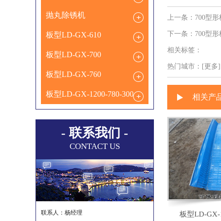
抛丸除锈机
上一条：
700型形
下一条：
700型形
板型LD-GX-610
相关标签：
板型LD-GX-700
热门城市：
[更多].
板型LD-GX-760
板型LD-GX-1200-780-300
相关产
- 联系我们 -
CONTACT US
联系人：杨经理
板型LD-GX-1