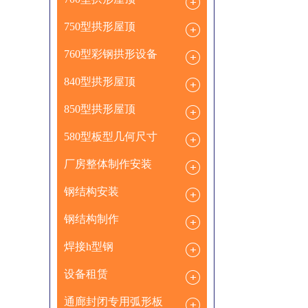
750型拱形屋顶
760型彩钢拱形设备
840型拱形屋顶
850型拱形屋顶
580型板型几何尺寸
厂房整体制作安装
钢结构安装
钢结构制作
焊接h型钢
设备租赁
通廊封闭专用弧形板