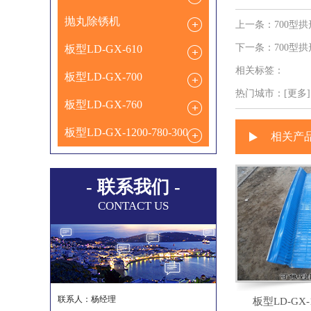
抛丸除锈机
上一条：
700型
下一条：
700型
板型LD-GX-610
相关标签：
板型LD-GX-700
热门城市：
[更多].
板型LD-GX-760
板型LD-GX-1200-780-300
相关产
- 联系我们 -
CONTACT US
联系人：杨经理
板型LD-GX-1