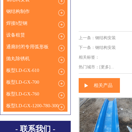
钢结构制作
焊接h型钢
设备租赁
上一条：
钢结构安装
通廊封闭专用弧形板
下一条：
钢结构安装
相关标签：
抛丸除锈机
热门城市：
[更多]...
板型LD-GX-610
板型LD-GX-700
相关产品
板型LD-GX-760
板型LD-GX-1200-780-300
- 联系我们 -