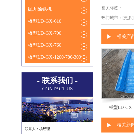
相关标签：
抛丸除锈机
热门城市：
[更多].
板型LD-GX-610
板型LD-GX-700
相关产
板型LD-GX-760
板型LD-GX-1200-780-300
- 联系我们 -
CONTACT US
板型LD-GX-1
相关新
联系人：杨经理