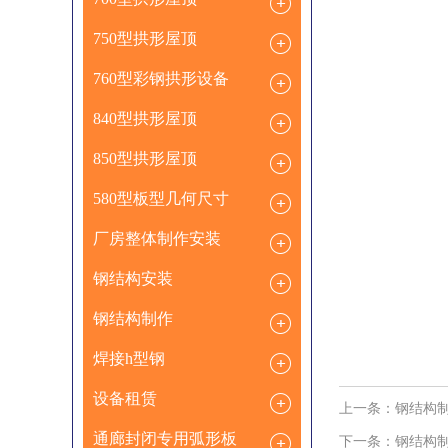
750型拱形屋顶
760型彩钢拱形设备
840型拱形屋顶
850型拱形屋顶
580型板型几何尺寸
厂房整体制作安装
钢结构安装
钢结构制作
焊接h型钢
设备租赁
上一条：
钢结构
通廊封闭专用弧形板
下一条：
钢结构