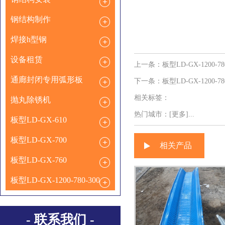
钢结构制作
焊接h型钢
设备租赁
上一条：
板型LD-GX-1200-78
通廊封闭专用弧形板
下一条：
板型LD-GX-1200-78
相关标签：
抛丸除锈机
热门城市：
[更多]...
板型LD-GX-610
板型LD-GX-700
相关产品
板型LD-GX-760
板型LD-GX-1200-780-300
- 联系我们 -