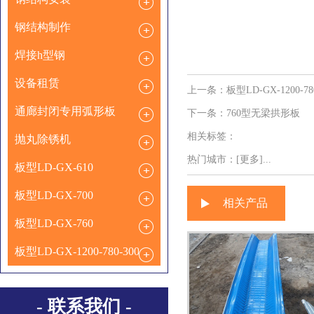
钢结构制作
焊接h型钢
设备租赁
上一条：
板型LD-GX-1200-78
通廊封闭专用弧形板
下一条：
760型无梁拱形板
相关标签：
抛丸除锈机
热门城市：
[更多]...
板型LD-GX-610
板型LD-GX-700
相关产品
板型LD-GX-760
板型LD-GX-1200-780-300
- 联系我们 -