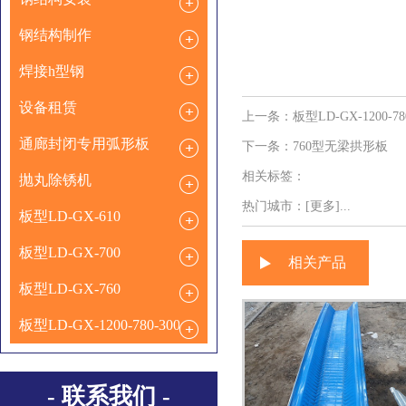
钢结构制作
焊接h型钢
设备租赁
上一条：
板型LD-GX-1200-78
通廊封闭专用弧形板
下一条：
760型无梁拱形板
相关标签：
抛丸除锈机
热门城市：
[更多]...
板型LD-GX-610
板型LD-GX-700
相关产品
板型LD-GX-760
板型LD-GX-1200-780-300
- 联系我们 -