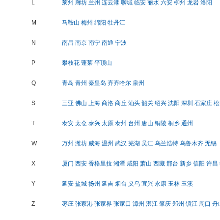
L
莱州
廊坊
兰州
连云港
聊城
临安
丽水
六安
柳州
龙岩
洛阳
M
马鞍山
梅州
绵阳
牡丹江
N
南昌
南京
南宁
南通
宁波
P
攀枝花
蓬莱
平顶山
Q
青岛
青州
秦皇岛
齐齐哈尔
泉州
S
三亚
佛山
上海
商洛
商丘
汕头
韶关
绍兴
沈阳
深圳
石家庄
松
T
泰安
太仓
泰兴
太原
泰州
台州
唐山
铜陵
桐乡
通州
W
万州
潍坊
威海
温州
武汉
芜湖
吴江
乌兰浩特
乌鲁木齐
无锡
X
厦门
西安
香格里拉
湘潭
咸阳
萧山
西藏
邢台
新乡
信阳
许昌
Y
延安
盐城
扬州
延吉
烟台
义乌
宜兴
永康
玉林
玉溪
Z
枣庄
张家港
张家界
张家口
漳州
湛江
肇庆
郑州
镇江
周口
舟