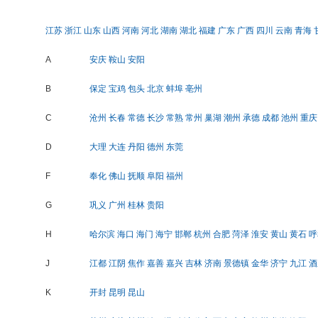
江苏
浙江
山东
山西
河南
河北
湖南
湖北
福建
广东
广西
四川
云南
青海
A
安庆
鞍山
安阳
B
保定
宝鸡
包头
北京
蚌埠
亳州
C
沧州
长春
常德
长沙
常熟
常州
巢湖
潮州
承德
成都
池州
重庆
D
大理
大连
丹阳
德州
东莞
F
奉化
佛山
抚顺
阜阳
福州
G
巩义
广州
桂林
贵阳
H
哈尔滨
海口
海门
海宁
邯郸
杭州
合肥
菏泽
淮安
黄山
黄石
呼
J
江都
江阴
焦作
嘉善
嘉兴
吉林
济南
景德镇
金华
济宁
九江
酒
K
开封
昆明
昆山